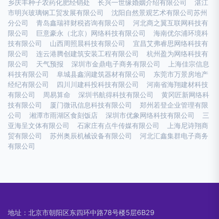
乡庆丰种子农药化肥经销处
长兴一世缘婚姻介绍有限公司
湛江
市明兴玻璃钢工贸发展有限公司
沈阳自然景观艺术有限公司苏州
分公司
青岛鑫瑞祥财税咨询有限公司
河北商之翼互联网科技有
限公司
巨意豪永（北京）网络科技有限公司
海南优尔浦环境科
技有限公司
山西周照晨科技有限公司
宜昌艾弗睿思网络科技有
限公司
连云港腾创建筑安装工程有限公司
杭州盈为网络科技有
限公司
天气预报
深圳市金鼎电子商务有限公司
上海佳宗信息
科技有限公司
阜城县鑫润建筑器材有限公司
东莞市万景房地产
经纪有限公司
四川川建科投科技有限公司
河南省海翔建材科技
有限公司
周易算命
深圳书航得科技有限公司
黄冈匠新网络科
技有限公司
厦门微讯信息科技有限公司
郑州若登企业管理有限
公司
湘潭市雨湖区食刻饭店
深圳市优象网络科技有限公司
三
亚海呈文体有限公司
石家庄有点牛传媒有限公司
上海尼诗翔商
贸有限公司
苏州奥辰机械设备有限公司
河北汇鑫集群电子商务
有限公司
地址：北京市朝阳区东四环中路78号楼5层6B29