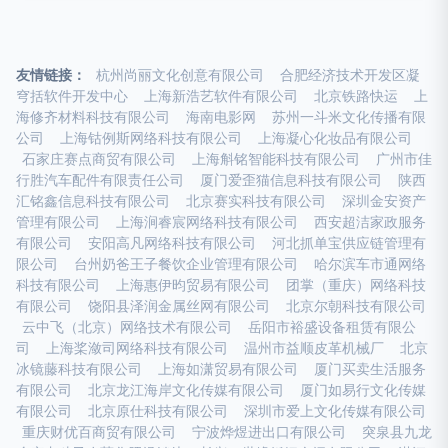
友情链接：
杭州尚丽文化创意有限公司
合肥经济技术开发区凝
穹括软件开发中心
上海新浩艺软件有限公司
北京铁路快运
上
海修齐材料科技有限公司
海南电影网
苏州一斗米文化传播有限
公司
上海钴例斯网络科技有限公司
上海凝心化妆品有限公司
石家庄赛点商贸有限公司
上海斛铭智能科技有限公司
广州市佳
行胜汽车配件有限责任公司
厦门爱歪猫信息科技有限公司
陕西
汇铭鑫信息科技有限公司
北京赛实科技有限公司
深圳金安资产
管理有限公司
上海涧睿宸网络科技有限公司
西安超洁家政服务
有限公司
安阳高凡网络科技有限公司
河北抓单宝供应链管理有
限公司
台州奶爸王子餐饮企业管理有限公司
哈尔滨车市通网络
科技有限公司
上海惠伊昀贸易有限公司
团掌（重庆）网络科技
有限公司
饶阳县泽润金属丝网有限公司
北京尔朝科技有限公司
云中飞（北京）网络技术有限公司
岳阳市裕盛设备租赁有限公
司
上海桨潋司网络科技有限公司
温州市益顺皮革机械厂
北京
冰镜藤科技有限公司
上海如潇贸易有限公司
厦门买卖生活服务
有限公司
北京龙江海岸文化传媒有限公司
厦门如易行文化传媒
有限公司
北京原仕科技有限公司
深圳市爱上文化传媒有限公司
重庆财优百商贸有限公司
宁波烨煜进出口有限公司
突泉县九龙